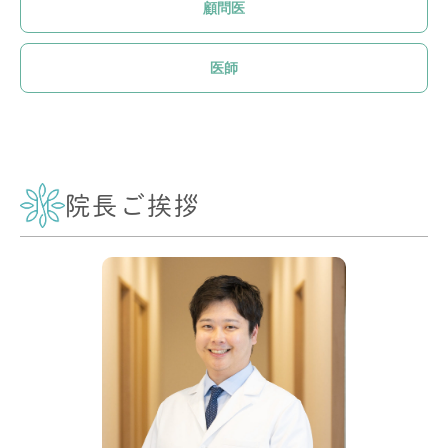
顧問医
医師
院長ご挨拶