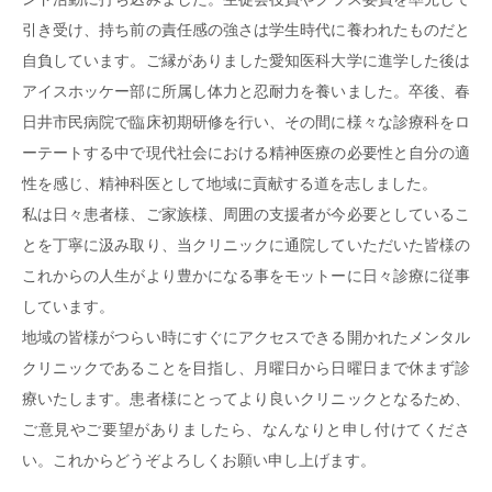
引き受け、持ち前の責任感の強さは学生時代に養われたものだと
自負しています。ご縁がありました愛知医科大学に進学した後は
アイスホッケー部に所属し体力と忍耐力を養いました。卒後、春
日井市民病院で臨床初期研修を行い、その間に様々な診療科をロ
ーテートする中で現代社会における精神医療の必要性と自分の適
性を感じ、精神科医として地域に貢献する道を志しました。
私は日々患者様、ご家族様、周囲の支援者が今必要としているこ
とを丁寧に汲み取り、当クリニックに通院していただいた皆様の
これからの人生がより豊かになる事をモットーに日々診療に従事
しています。
地域の皆様がつらい時にすぐにアクセスできる開かれたメンタル
クリニックであることを目指し、月曜日から日曜日まで休まず診
療いたします。患者様にとってより良いクリニックとなるため、
ご意見やご要望がありましたら、なんなりと申し付けてくださ
い。これからどうぞよろしくお願い申し上げます。