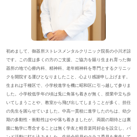
初めまして、御器所ストレスメンタルクリニック院長の小川才諒
です。この度は多くの方のご支援、ご協力を賜り生まれ育った御
器所の地で心療内科、精神科、老年精神科を専門とするクリニッ
クを開院する運びとなりましたこと、心より感謝申し上げます。
生まれは千種区で、小学校進学を機に昭和区に引っ越して参りま
した。小学校低学年の頃は兎に角落ち着きが無く、授業中立ち歩
いてしまうことや、教室から飛び出してしまうことが多く、担任
の先生を困らせていました。中高一貫校に進学したのちは、幼少
期の多動性・衝動性はやや落ち着きましたが、両親の期待とは裏
腹に勉学に専念することは無く学友と軽音楽同好会を設立し、バ
ンド活動に打ち込みました。生徒会役員やクラス委員を率先して