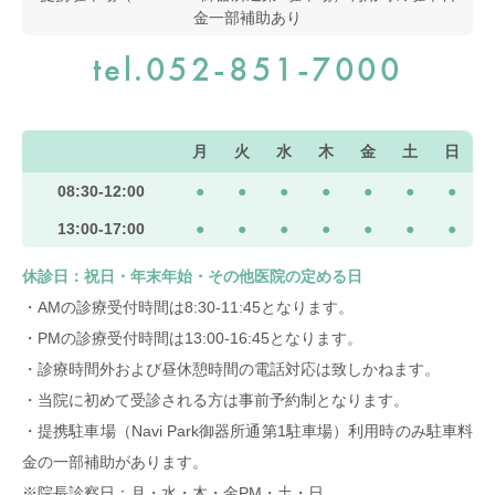
金一部補助あり
tel.052-851-7000
月
火
水
木
金
土
日
08:30-12:00
●
●
●
●
●
●
●
13:00-17:00
●
●
●
●
●
●
●
休診日：祝日・年末年始・その他医院の定める日
・AMの診療受付時間は8:30-11:45となります。
・PMの診療受付時間は13:00-16:45となります。
・診療時間外および昼休憩時間の電話対応は致しかねます。
・当院に初めて受診される方は事前予約制となります。
・提携駐車場（Navi Park御器所通第1駐車場）利用時のみ駐車料
金の一部補助があります。
※院長診察日：月・水・木・金PM・土・日