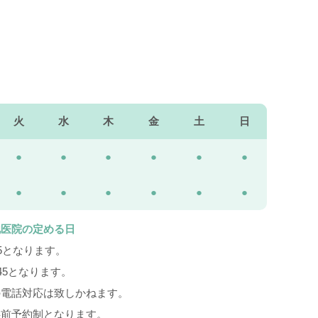
火
水
木
金
土
日
●
●
●
●
●
●
●
●
●
●
●
●
他医院の定める日
45となります。
:45となります。
の電話対応は致しかねます。
事前予約制となります。