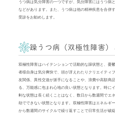
うつ病は気分障害の一つですが、気分障害にはうつ病
などがあります。また、うつ病は他の精神疾患を合併
受診をお勧めします。
躁うつ病（双極性障害）
双極性障害はハイテンションで活動的な躁状態と、憂
者様自身は気分爽快で、頭が冴えわたりクリエイティ
友関係、異性交遊が派手になることや、浪費や高額商
る、万能感に包まれ心地の良い状態となります。時に
剰な状態は長く続くことはなく、数日から数週間でエ
劫でできない状態となります。双極性障害はエネルギ
から数週間のサイクルで繰り返すことで日常生活が破