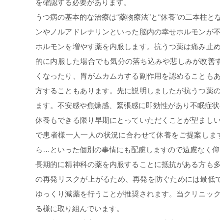
を確認する必要があります。
うつ病の基本的な治療は“薬物療法”と“休養”の二本柱
ンやノルアドレナリンといった脳内の幸せホルモンが
ホルモンを増やす薬を内服します。抗うつ薬は痛み止
的に内服した場合でも気分の落ち込みや悲しみが改善
くなったり、胃がムカムカする副作用を認めることも
方することもあります。先に説明しましたが抗うつ薬
ます。不安感や焦燥感、緊張感に即効性があり不眠症状
休養もできる限り早期にとっていただくことが望まし
で患者様一人一人の状況に合わせて休養をご提案しま
ら…といった個別の事情にも配慮しますので遠慮なく仰
長期的に精神科の薬を内服することに抵抗がある方も
の再発リスクが上がるため、再発を防ぐためには最低
ゆっくり減薬を行うことが推奨されます。当クリニッ
る様に取り組んでいます。