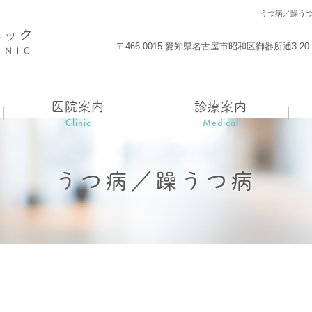
うつ病／躁う
〒466-0015 愛知県名古屋市昭和区御器所通3-20 ST
医院案内
診療案内
Clinic
Medical
うつ病／躁うつ病