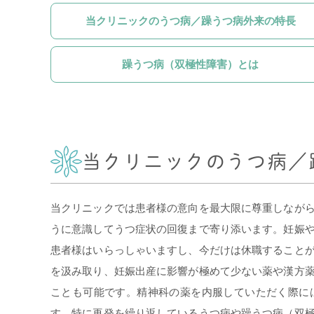
当クリニックのうつ病／躁うつ病外来の特長
躁うつ病（双極性障害）とは
当クリニックのうつ病／
当クリニックでは患者様の意向を最大限に尊重しなが
うに意識してうつ症状の回復まで寄り添います。妊娠
患者様はいらっしゃいますし、今だけは休職すること
を汲み取り、妊娠出産に影響が極めて少ない薬や漢方
ことも可能です。精神科の薬を内服していただく際に
す。特に再発を繰り返しているうつ病や躁うつ病（双