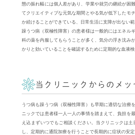
態の振れ幅には個人差があり、学業や就労の継続が困
てクリエイティブな元気な期間とやる気が低下したモ
か続けることができている、日常生活に支障が出ない範
躁うつ病（双極性障害）の患者様は一般的にはエネル
科の薬を内服してもらうことが多く、気分の浮き沈み
かりと効いていることを確認するために定期的な血液検
当クリニックからのメッ
うつ病も躁うつ病（双極性障害）も早期に適切な治療
ニックでは患者様一人一人の事情を踏まえて、負担を
え込まずいつでもご相談ください。当クリニックは土
し、定期的に通院加療を行うことで長期的に症状の安定