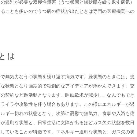
との鑑別が必要な双極性障害（うつ状態と躁状態を繰り返す病気）
することも多いのでうつ病の症状が出たときは専門の医療機関への
とは
鬱で無気力なうつ状態を繰り返す病気です。躁状態のときには、患
ブな状態となり画期的で独創的なアイディアが浮かんできます。交
品の契約など過活動となります。睡眠欲求が減少し、なんでもでき
イライラや攻撃性を伴う場合もあります。この様にエネルギーが過
ネルギー切れの状態となり、次第に憂鬱で無気力、食事や入浴も億
ーが過剰な状態と、日常生活に支障が出るほどガス欠の状態を数日
綻していることが特徴です。エネルギー過剰な状態と、ガス欠の状