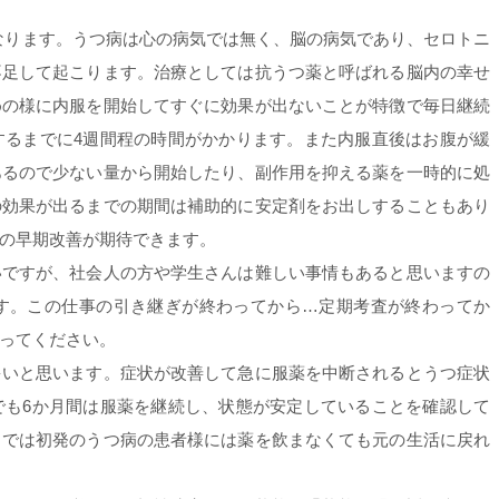
となります。うつ病は心の病気では無く、脳の病気であり、セロトニ
不足して起こります。治療としては抗うつ薬と呼ばれる脳内の幸せ
めの様に内服を開始してすぐに効果が出ないことが特徴で毎日継続
するまでに4週間程の時間がかかります。また内服直後はお腹が緩
あるので少ない量から開始したり、副作用を抑える薬を一時的に処
の効果が出るまでの期間は補助的に安定剤をお出しすることもあり
の早期改善が期待できます。
いですが、社会人の方や学生さんは難しい事情もあると思いますの
す。この仕事の引き継ぎが終わってから…定期考査が終わってか
ってください。
多いと思います。症状が改善して急に服薬を中断されるとうつ症状
でも6か月間は服薬を継続し、状態が安定していることを確認して
クでは初発のうつ病の患者様には薬を飲まなくても元の生活に戻れ